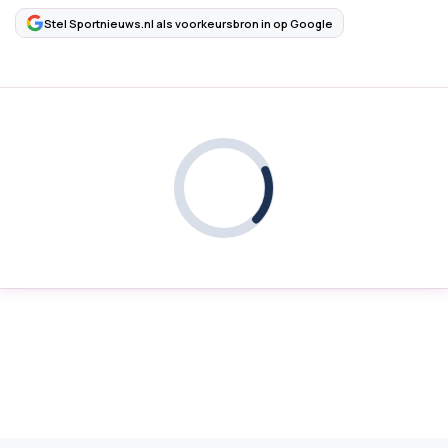
Stel Sportnieuws.nl als voorkeursbron in op Google