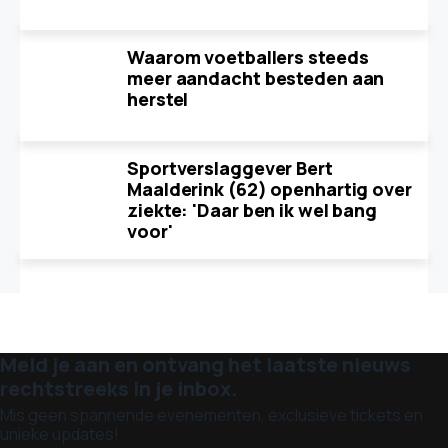
Waarom voetballers steeds
meer aandacht besteden aan
herstel
Sportverslaggever Bert
Maalderink (62) openhartig over
ziekte: 'Daar ben ik wel bang
voor'
Meld je aan en ontvang het laatste nieuws
rechtstreeks in je inbox.
Mis geen spannende evenementen, exclusieve tickets en
unieke updates!