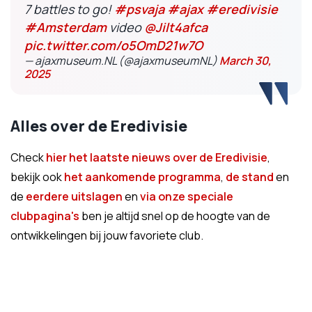
7 battles to go!
#psvaja
#ajax
#eredivisie
#Amsterdam
video
@Jilt4afca
pic.twitter.com/o5OmD21w7O
— ajaxmuseum.NL (@ajaxmuseumNL)
March 30,
2025
Alles over de Eredivisie
Check
hier het laatste nieuws over de Eredivisie
,
bekijk ook
het aankomende programma
,
de stand
en
de
eerdere uitslagen
en
via onze speciale
clubpagina's
ben je altijd snel op de hoogte van de
ontwikkelingen bij jouw favoriete club.