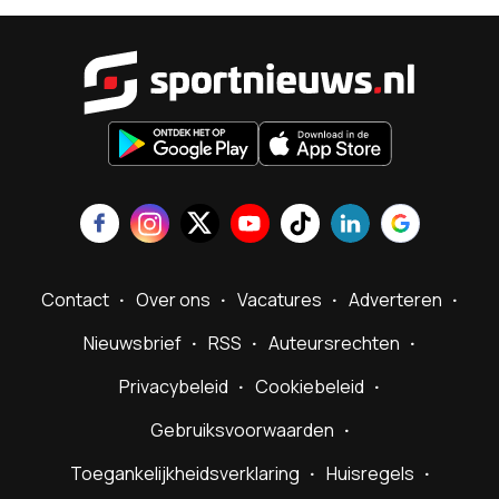
Sportnieu
Contact
Over ons
Vacatures
Adverteren
Nieuwsbrief
RSS
Auteursrechten
Privacybeleid
Cookiebeleid
Gebruiksvoorwaarden
Toegankelijkheidsverklaring
Huisregels