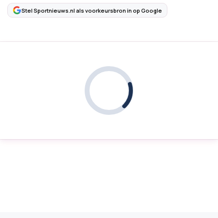
Stel Sportnieuws.nl als voorkeursbron in op Google