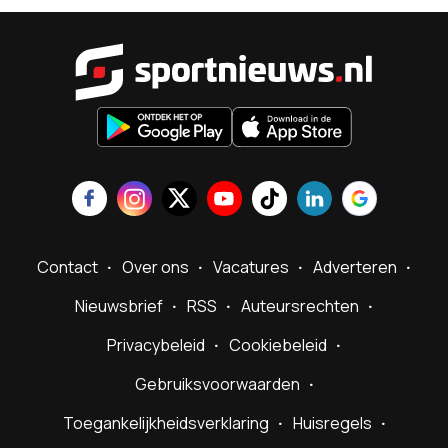
Sportnieu
Contact
Over ons
Vacatures
Adverteren
Nieuwsbrief
RSS
Auteursrechten
Privacybeleid
Cookiebeleid
Gebruiksvoorwaarden
Toegankelijkheidsverklaring
Huisregels