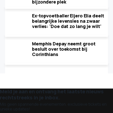
bijzondere plek
Ex-topvoetballer Eljero Elia deelt
belangrijke levensles na zwaar
verlies: 'Doe dat zo lang je wilt'
Memphis Depay neemt groot
besluit over toekomst bij
Corinthians
Meld je aan en ontvang het laatste nieuws
rechtstreeks in je inbox.
Mis geen spannende evenementen, exclusieve tickets en
unieke updates!