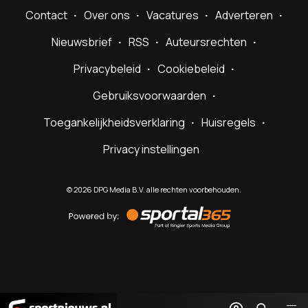
Contact
Over ons
Vacatures
Adverteren
Nieuwsbrief
RSS
Auteursrechten
Privacybeleid
Cookiebeleid
Gebruiksvoorwaarden
Toegankelijkheidsverklaring
Huisregels
Privacy instellingen
©
2026
DPG Media B.V. alle rechten voorbehouden.
Powered
by
Sportal365