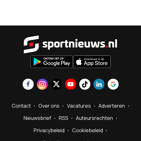
Sportnieu
Contact
Over ons
Vacatures
Adverteren
Nieuwsbrief
RSS
Auteursrechten
Privacybeleid
Cookiebeleid