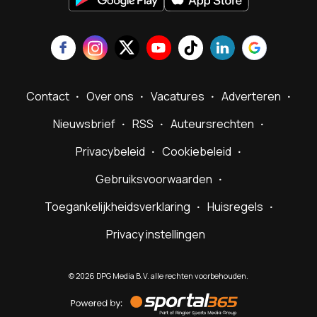
Contact
Over ons
Vacatures
Adverteren
Nieuwsbrief
RSS
Auteursrechten
Privacybeleid
Cookiebeleid
Gebruiksvoorwaarden
Toegankelijkheidsverklaring
Huisregels
Privacy instellingen
©
2026
DPG Media B.V. alle rechten voorbehouden.
Powered
by
Sportal365