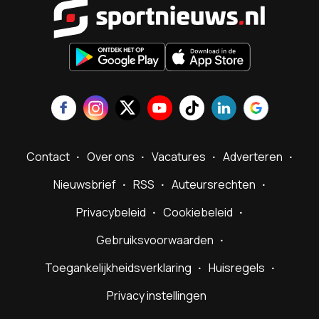
Sportnieu
Contact
Over ons
Vacatures
Adverteren
Nieuwsbrief
RSS
Auteursrechten
Privacybeleid
Cookiebeleid
Gebruiksvoorwaarden
Toegankelijkheidsverklaring
Huisregels
Privacy instellingen