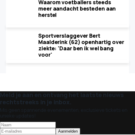
Waarom voetballers steeds
meer aandacht besteden aan
herstel
Sportverslaggever Bert
Maalderink (62) openhartig over
ziekte: 'Daar ben ik wel bang
voor'
Meld je aan en ontvang het laatste nieuws
rechtstreeks in je inbox.
Mis geen spannende evenementen, exclusieve tickets en
unieke updates!