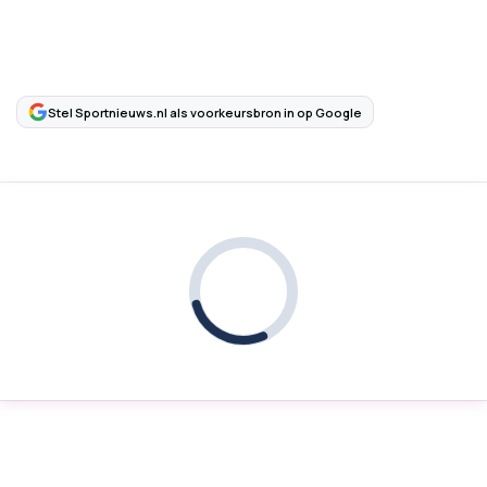
Stel Sportnieuws.nl als voorkeursbron in op Google