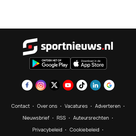
Sportnieu
Contact
Over ons
Vacatures
Adverteren
Nieuwsbrief
RSS
Auteursrechten
Privacybeleid
Cookiebeleid