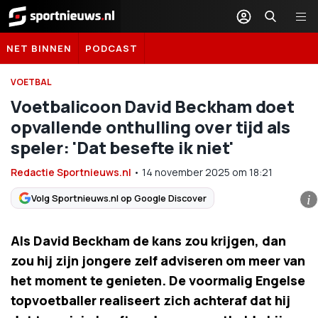
Sportnieuws.nl
NET BINNEN
PODCAST
VOETBAL
Voetbalicoon David Beckham doet
opvallende onthulling over tijd als
speler: 'Dat besefte ik niet'
Redactie Sportnieuws.nl
•
14 november 2025
om
18:21
Volg Sportnieuws.nl op Google Discover
i
Als David Beckham de kans zou krijgen, dan
zou hij zijn jongere zelf adviseren om meer van
het moment te genieten. De voormalig Engelse
topvoetballer realiseert zich achteraf dat hij