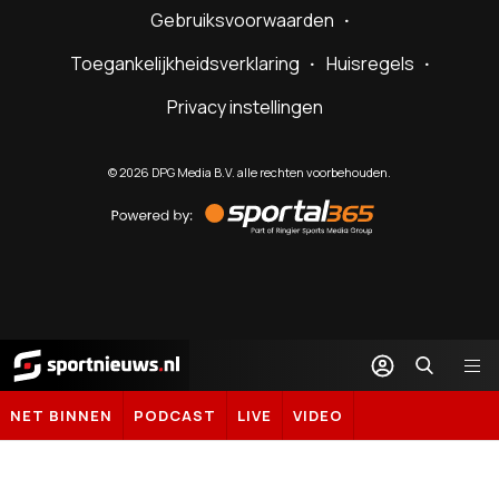
Gebruiksvoorwaarden
Toegankelijkheidsverklaring
Huisregels
Privacy instellingen
©
2026
DPG Media B.V. alle rechten voorbehouden.
Powered
by
Sportal365
Sportnieuws.nl
NET BINNEN
PODCAST
LIVE
VIDEO