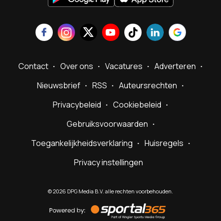
Contact
Over ons
Vacatures
Adverteren
Nieuwsbrief
RSS
Auteursrechten
Privacybeleid
Cookiebeleid
Gebruiksvoorwaarden
Toegankelijkheidsverklaring
Huisregels
Privacy instellingen
©
2026
DPG Media B.V. alle rechten voorbehouden.
Powered
by
Sportal365