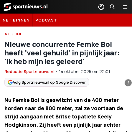
Sportnieuws.nl
NET BINNEN
PODCAST
ATLETIEK
Nieuwe concurrente Femke Bol
heeft 'veel gehuild' in pijnlijk jaar:
'Ik heb mijn les geleerd'
Redactie Sportnieuws.nl
•
14 oktober 2025
om
22:01
Volg Sportnieuws.nl op Google Discover
i
Nu Femke Bol is geswitcht van de 400 meter
horden naar de 800 meter, zal ze voortaan de
strijd aangaan met Britse topatlete Keely
Hodgkinson. Zij heeft een pijnlijk jaar achter