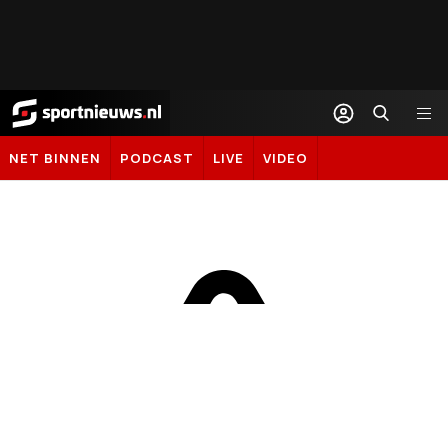
Sportnieuws.nl
NET BINNEN
PODCAST
LIVE
VIDEO