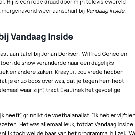
. Hij is een rode draad door mijn televisiewereld
ik morgenavond weer aanschuif bij
Vandaag Inside
.
 bij Vandaag Inside
gast aan tafel bij Johan Derksen, Wilfred Genee en
 toen de show veranderde naar een dagelijks
iek en andere zaken. Kraay Jr. zou vrede hebben
dat je er zo boos over was, dat je tegen hem hebt
elemaal waar zijn", trapt Eva Jinek het gevoelige
 heeft", grinnikt de voetbalanalist. "Ik heb er vijftie
ezeten. Het was allemaal leuk, totdat Vandaag Inside
nlijk toch wel de baas van het programma, hij zei: 'W