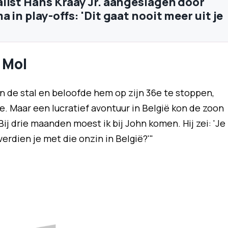
list Hans Kraay Jr. aangeslagen door
 in play-offs: 'Dit gaat nooit meer uit je
 Mol
in de stal en beloofde hem op zijn 36e te stoppen,
e. Maar een lucratief avontuur in België kon de zoon
Bij drie maanden moest ik bij John komen. Hij zei: 'Je
erdien je met die onzin in België?'"