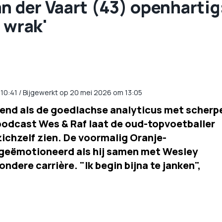
n der Vaart (43) openhartig
 wrak'
10:41
/
Bijgewerkt op 20 mei 2026 om 13:05
kend als de goedlachse analyticus met scherp
podcast Wes & Raf laat de oud-topvoetballer
zichzelf zien. De voormalig Oranje-
r geëmotioneerd als hij samen met Wesley
ondere carrière. "Ik begin bijna te janken",