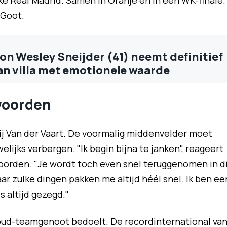
jke Real Madrid. Samen in Oranje én in een WK-finale.
 Goot.
on Wesley Sneijder (41) neemt definitief
an villa met emotionele waarde
woorden
j Van der Vaart. De voormalig middenvelder moet
lijks verbergen. "Ik begin bijna te janken", reageert
oorden. "Je wordt toch even snel teruggenomen in d
maar zulke dingen pakken me altijd héél snel. Ik ben ee
s altijd gezegd."
n oud-teamgenoot bedoelt. De recordinternational va