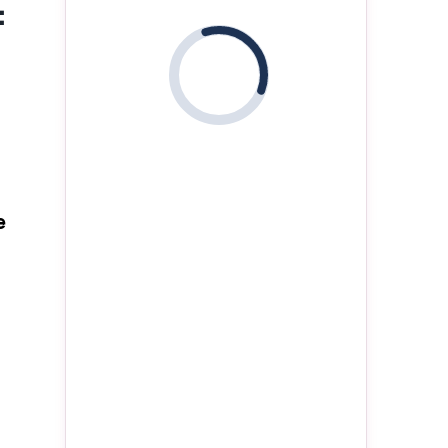
:
i
e