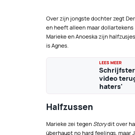
Over zijn jongste dochter zegt De
en heeft alleen maar dollartekens i
Marieke en Anoeska zijn halfzusje
is Agnes.
Schrijfster
video terug naar René van der Gijp
haters'
Halfzussen
Marieke zei tegen
Story
dit over ha
überhaupt no hard feelings, maar 