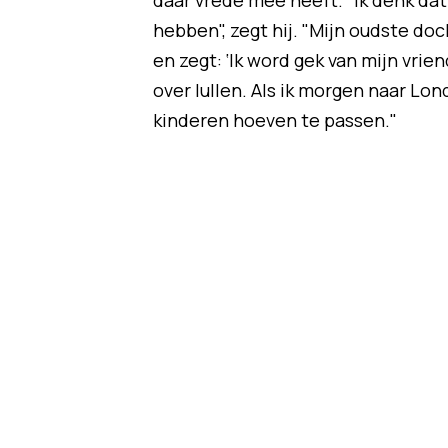
daar vrede mee heeft. "Ik denk dat
hebben", zegt hij. "Mijn oudste doc
en zegt: ‘Ik word gek van mijn vri
over lullen. Als ik morgen naar Lond
kinderen hoeven te passen."