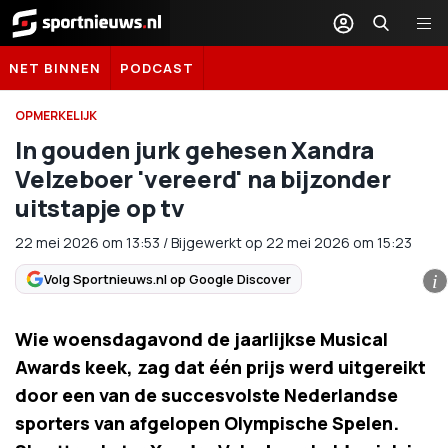
Sportnieuws.nl
NET BINNEN
PODCAST
OPMERKELIJK
In gouden jurk gehesen Xandra
Velzeboer 'vereerd' na bijzonder
uitstapje op tv
22 mei 2026
om
13:53
/
Bijgewerkt op 22 mei 2026 om 15:23
Volg Sportnieuws.nl op Google Discover
i
Wie woensdagavond de jaarlijkse Musical
Awards keek, zag dat één prijs werd uitgereikt
door een van de succesvolste Nederlandse
sporters van afgelopen Olympische Spelen.