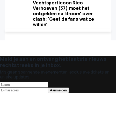
Vechtsporticoon Rico
Verhoeven (37) moet het
ontgelden na 'droom' over
clash: 'Geef de fans wat ze
willen'
Meld je aan en ontvang het laatste nieuws
rechtstreeks in je inbox.
Mis geen spannende evenementen, exclusieve tickets en
unieke updates!