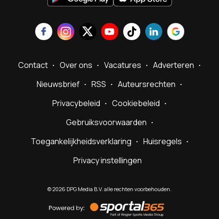
Contact
Over ons
Vacatures
Adverteren
Nieuwsbrief
RSS
Auteursrechten
Privacybeleid
Cookiebeleid
Gebruiksvoorwaarden
Toegankelijkheidsverklaring
Huisregels
Privacy instellingen
©
2026
DPG Media B.V. alle rechten voorbehouden.
Powered
by
Sportal365