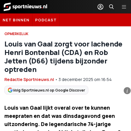
Sportnieuws.nl
NET BINNEN
PODCAST
OPMERKELIJK
Louis van Gaal zorgt voor lachende
Henri Bontenbal (CDA) en Rob
Jetten (D66) tijdens bijzonder
optreden
Redactie Sportnieuws.nl
•
3 december 2025
om
16:54
Volg Sportnieuws.nl op Google Discover
i
Louis van Gaal lijkt overal over te kunnen
meepraten en dat was dinsdagavond geen
uitzondering. De legendarische 74-jarige