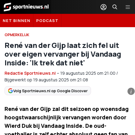
Sportnieuws.nl
NET BINNEN
PODCAST
OPMERKELIJK
René van der Gijp laat zich fel uit
over eigen vervanger bij Vandaag
Inside: 'Ik trek dat niet'
Redactie Sportnieuws.nl
•
19 augustus 2025
om
21:00
/
Bijgewerkt op 19 augustus 2025 om 21:08
Volg Sportnieuws.nl op Google Discover
i
René van der Gijp zal dit seizoen op woensdag
hoogstwaarschijnlijk vervangen worden door
Wierd Duk bij Vandaag Inside. De oud-
voetballer is zelf echter absoluut geen fan van