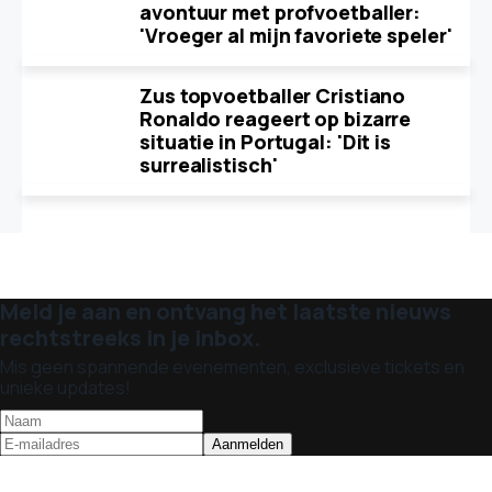
avontuur met profvoetballer:
'Vroeger al mijn favoriete speler'
Zus topvoetballer Cristiano
Ronaldo reageert op bizarre
situatie in Portugal: 'Dit is
surrealistisch'
Meld je aan en ontvang het laatste nieuws
rechtstreeks in je inbox.
Mis geen spannende evenementen, exclusieve tickets en
unieke updates!