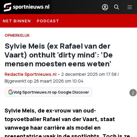
Sportnieuws.nl
NET BINNEN
PODCAST
OPMERKELIJK
Sylvie Meis (ex Rafael van der
Vaart) onthult 'dirty mind': ‘De
mensen moesten eens weten’
Redactie Sportnieuws.nl
•
2 december 2025
om
17:58
/
Bijgewerkt op 26 maart 2026 om 10:04
Volg Sportnieuws.nl op Google Discover
i
Sylvie Meis, de ex-vrouw van oud-
topvoetballer Rafael van der Vaart, staat
vanwege haar carrière als model en
presentatrice vaak in de spotlights. Toch is ze