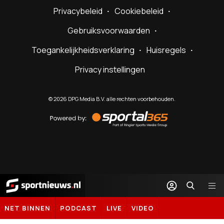
Privacybeleid
Cookiebeleid
Gebruiksvoorwaarden
Toegankelijkheidsverklaring
Huisregels
Privacy instellingen
©
2026
DPG Media B.V. alle rechten voorbehouden.
Powered
by
Sportal365
Sportnieuws.nl
NET BINNEN
PODCAST
LIVE
VIDEO