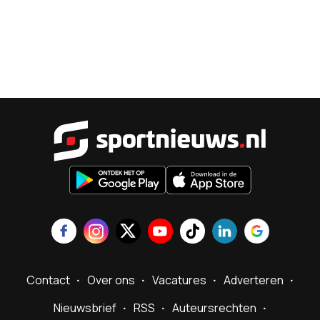
Sportnieu
Contact
Over ons
Vacatures
Adverteren
Nieuwsbrief
RSS
Auteursrechten