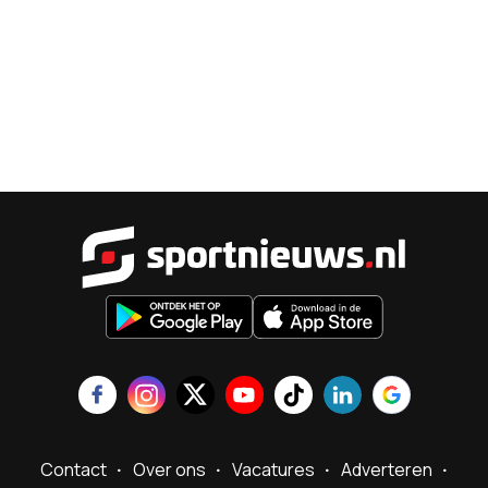
Sportnieu
Contact
Over ons
Vacatures
Adverteren