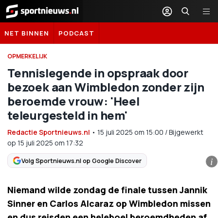
Sportnieuws.nl
NET BINNEN
PODCAST
OPMERKELIJK
Tennislegende in opspraak door
bezoek aan Wimbledon zonder zijn
beroemde vrouw: 'Heel
teleurgesteld in hem'
Redactie Sportnieuws.nl
•
15 juli 2025
om
15:00
/
Bijgewerkt
op 15 juli 2025 om 17:32
Volg Sportnieuws.nl op Google Discover
i
Niemand wilde zondag de finale tussen Jannik
Sinner en Carlos Alcaraz op Wimbledon missen
en dus reisden een heleboel beroemdheden af