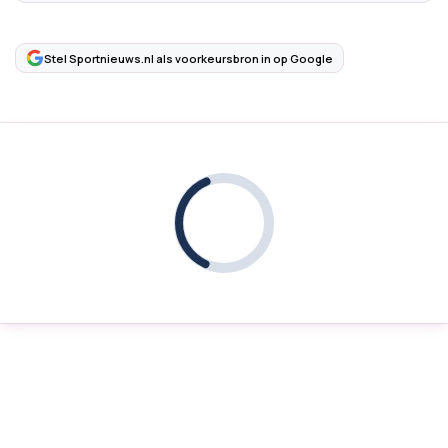
Stel Sportnieuws.nl als voorkeursbron in op Google