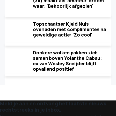
(34) maakt als 'amateur' droom
waar: 'Behoorlijk afgezien'
Topschaatser Kjeld Nuis
overladen met complimenten na
geweldige actie: 'Zo cool'
Donkere wolken pakken zich
samen boven Yolanthe Cabau:
ex van Wesley Sneijder blijft
opvallend positief
Meld je aan en ontvang het laatste nieuws
rechtstreeks in je inbox.