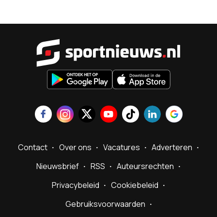
Sportnieu
Contact
Over ons
Vacatures
Adverteren
Nieuwsbrief
RSS
Auteursrechten
Privacybeleid
Cookiebeleid
Gebruiksvoorwaarden