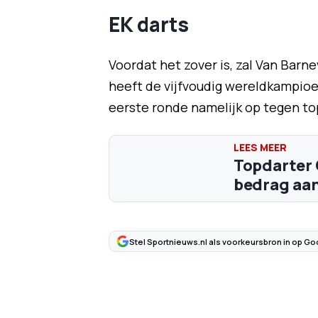
EK darts
Voordat het zover is, zal Van Barn
heeft de vijfvoudig wereldkampioen
eerste ronde namelijk op tegen top
Topdarter 
bedrag aan
Stel Sportnieuws.nl als voorkeursbron in op Go