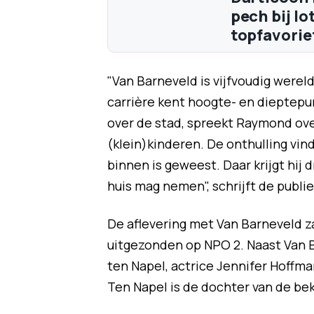
pech bij l
topfavorie
"Van Barneveld is vijfvoudig werel
carrière kent hoogte- en dieptepu
over de stad, spreekt Raymond over
(klein)kinderen. De onthulling vin
binnen is geweest. Daar krijgt hij 
huis mag nemen", schrijft de publi
De aflevering met Van Barneveld 
uitgezonden op NPO 2. Naast Van B
ten Napel, actrice Jennifer Hoffma
Ten Napel is de dochter van de b