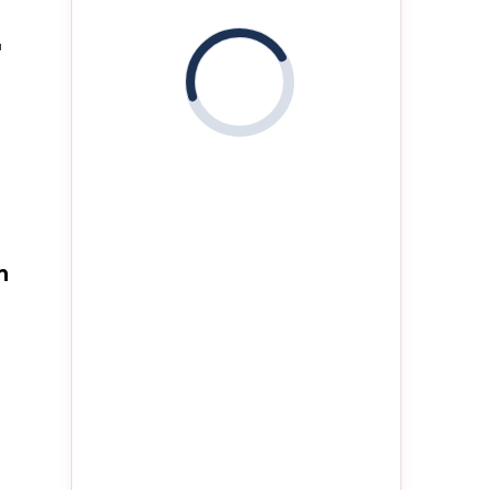
'
i
n