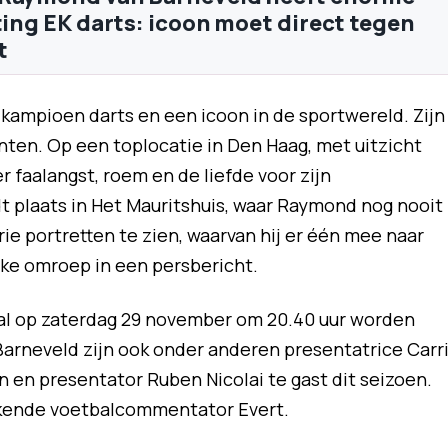
oting EK darts: icoon moet direct tegen
t
dkampioen darts en een icoon in de sportwereld. Zijn
nten. Op een toplocatie in Den Haag, met uitzicht
 faalangst, roem en de liefde voor zijn
dt plaats in Het Mauritshuis, waar Raymond nog nooit
drie portretten te zien, waarvan hij er één mee naar
eke omroep in een persbericht.
zal op zaterdag 29 november om 20.40 uur worden
arneveld zijn ook onder anderen presentatrice Carr
n en presentator Ruben Nicolai te gast dit seizoen.
ekende voetbalcommentator Evert.