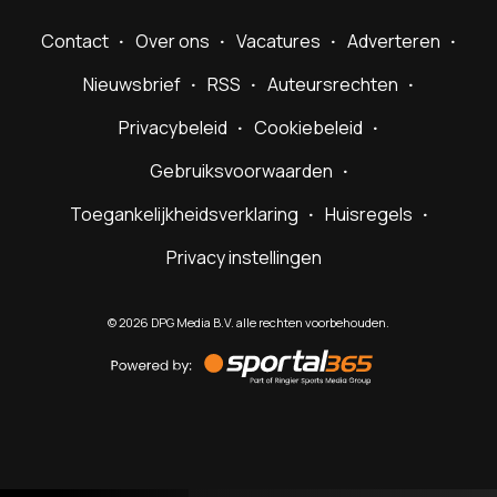
Contact
Over ons
Vacatures
Adverteren
Nieuwsbrief
RSS
Auteursrechten
Privacybeleid
Cookiebeleid
Gebruiksvoorwaarden
Toegankelijkheidsverklaring
Huisregels
Privacy instellingen
©
2026
DPG Media B.V. alle rechten voorbehouden.
Powered
by
Sportal365