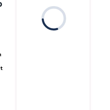
p
i
n
et