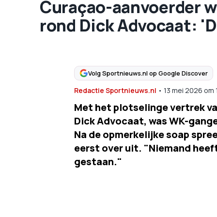
Curaçao-aanvoerder wi
rond Dick Advocaat: 'D
Volg Sportnieuws.nl op Google Discover
Redactie Sportnieuws.nl
•
13 mei 2026
om
Met het plotselinge vertrek v
Dick Advocaat, was WK-ganger
Na de opmerkelijke soap spre
eerst over uit. "Niemand heef
gestaan."