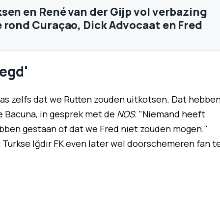
sen en René van der Gijp vol verbazing
 rond Curaçao, Dick Advocaat en Fred
zegd'
k las zelfs dat we Rutten zouden uitkotsen. Dat hebbe
ige Bacuna, in gesprek met de
NOS.
"Niemand heeft
ebben gestaan of dat we Fred niet zouden mogen."
 Turkse Iğdır FK even later wel doorschemeren fan t