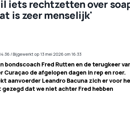
l iets rechtzetten over soa
at is zeer menselijk'
14:36
/
Bijgewerkt op 13 mei 2026 om 16:33
an bondscoach Fred Rutten en de terugkeer va
 Curaçao de afgelopen dagen in rep en roer.
ekt aanvoerder Leandro Bacuna zich er voor h
t gezegd dat we niet achter Fred hebben