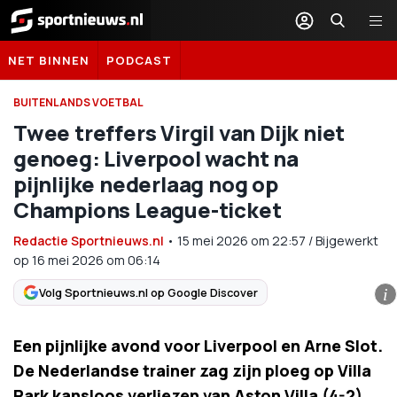
Sportnieuws.nl
NET BINNEN
PODCAST
BUITENLANDS VOETBAL
Twee treffers Virgil van Dijk niet
genoeg: Liverpool wacht na
pijnlijke nederlaag nog op
Champions League-ticket
Redactie Sportnieuws.nl
•
15 mei 2026
om
22:57
/
Bijgewerkt
op 16 mei 2026 om 06:14
Volg Sportnieuws.nl op Google Discover
i
Een pijnlijke avond voor Liverpool en Arne Slot.
De Nederlandse trainer zag zijn ploeg op Villa
Park kansloos verliezen van Aston Villa (4-2).