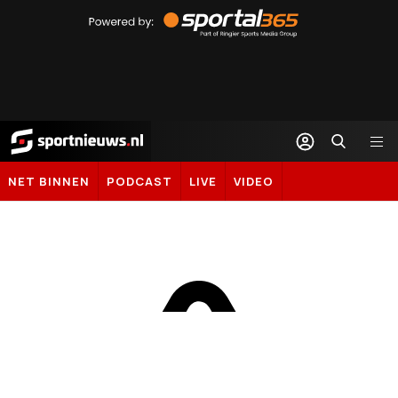
Powered
by
Sportal365
Sportnieuws.nl
NET BINNEN
PODCAST
LIVE
VIDEO