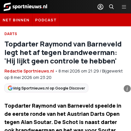
Sportnieuws.nl
NET BINNEN
PODCAST
DARTS
Topdarter Raymond van Barneveld
legt het af tegen brandweerman:
'Hij lijkt geen controle te hebben'
Redactie Sportnieuws.nl
•
8 mei 2026
om
21:29
/
Bijgewerkt
op 8 mei 2026 om 23:20
Volg Sportnieuws.nl op Google Discover
i
Topdarter Raymond van Barneveld speelde in
de eerste ronde van het Austrian Darts Open
tegen Alan Soutar. De Schot is naast darter
ook brandweerman en het was voor Soutar