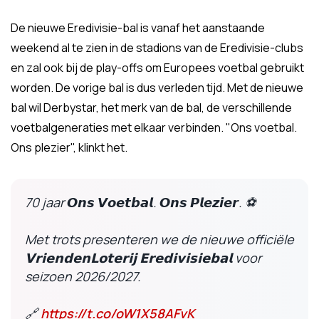
De nieuwe Eredivisie-bal is vanaf het aanstaande
weekend al te zien in de stadions van de Eredivisie-clubs
en zal ook bij de play-offs om Europees voetbal gebruikt
worden. De vorige bal is dus verleden tijd. Met de nieuwe
bal wil Derbystar, het merk van de bal, de verschillende
voetbalgeneraties met elkaar verbinden. "Ons voetbal.
Ons plezier", klinkt het.
70 jaar 𝙊𝙣𝙨 𝙑𝙤𝙚𝙩𝙗𝙖𝙡. 𝙊𝙣𝙨 𝙋𝙡𝙚𝙯𝙞𝙚𝙧. ⚽️
Met trots presenteren we de nieuwe officiële
𝗩𝗿𝗶𝗲𝗻𝗱𝗲𝗻𝗟𝗼𝘁𝗲𝗿𝗶𝗷 𝗘𝗿𝗲𝗱𝗶𝘃𝗶𝘀𝗶𝗲𝗯𝗮𝗹 voor
seizoen 2026/2027.
🔗
https://t.co/oW1X58AFvK