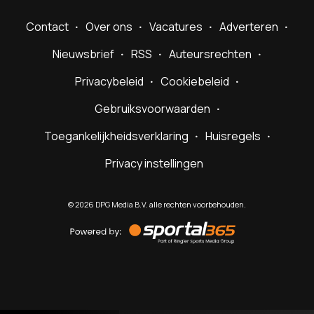
Contact
Over ons
Vacatures
Adverteren
Nieuwsbrief
RSS
Auteursrechten
Privacybeleid
Cookiebeleid
Gebruiksvoorwaarden
Toegankelijkheidsverklaring
Huisregels
Privacy instellingen
©
2026
DPG Media B.V. alle rechten voorbehouden.
Powered
by
Sportal365