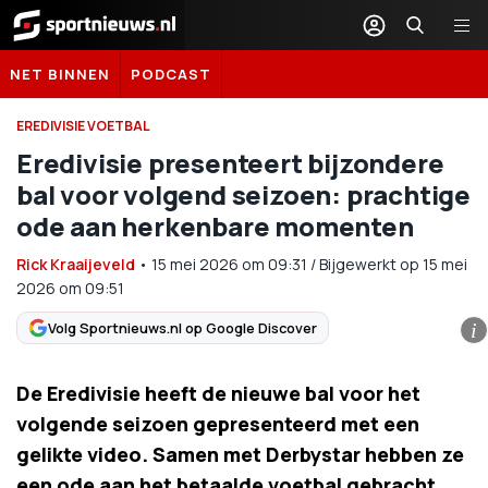
Sportnieuws.nl
NET BINNEN
PODCAST
EREDIVISIE VOETBAL
Eredivisie presenteert bijzondere
bal voor volgend seizoen: prachtige
ode aan herkenbare momenten
Rick Kraaijeveld
•
15 mei 2026
om
09:31
/
Bijgewerkt op 15 mei
2026 om 09:51
Volg Sportnieuws.nl op Google Discover
i
De Eredivisie heeft de nieuwe bal voor het
volgende seizoen gepresenteerd met een
gelikte video. Samen met Derbystar hebben ze
een ode aan het betaalde voetbal gebracht.