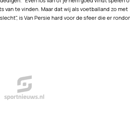
rdedigen. "Even los van of je hem goed vindt spelen o
ets van te vinden. Maar dat wij als voetballand zo met
slecht", is Van Persie hard voor de sfeer die er rond