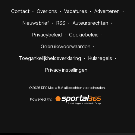
Contact
Over ons
Vacatures
Adverteren
Nieuwsbrief
RSS
Auteursrechten
Privacybeleid
Cookiebeleid
Gebruiksvoorwaarden
Toegankelijkheidsverklaring
Huisregels
Privacy instellingen
©
2026
DPG Media B.V. alle rechten voorbehouden.
Powered
by
Sportal365