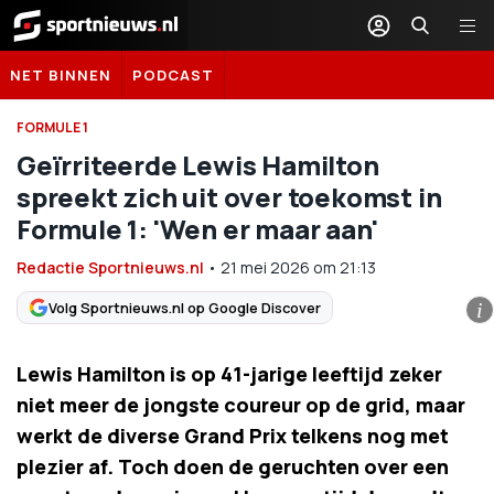
Sportnieuws.nl
NET BINNEN
PODCAST
FORMULE 1
Geïrriteerde Lewis Hamilton
spreekt zich uit over toekomst in
Formule 1: 'Wen er maar aan'
Redactie Sportnieuws.nl
•
21 mei 2026
om
21:13
Volg Sportnieuws.nl op Google Discover
i
Lewis Hamilton is op 41-jarige leeftijd zeker
niet meer de jongste coureur op de grid, maar
werkt de diverse Grand Prix telkens nog met
plezier af. Toch doen de geruchten over een