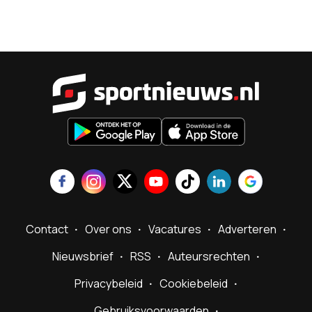
Sportnieu
Contact
Over ons
Vacatures
Adverteren
Nieuwsbrief
RSS
Auteursrechten
Privacybeleid
Cookiebeleid
Gebruiksvoorwaarden