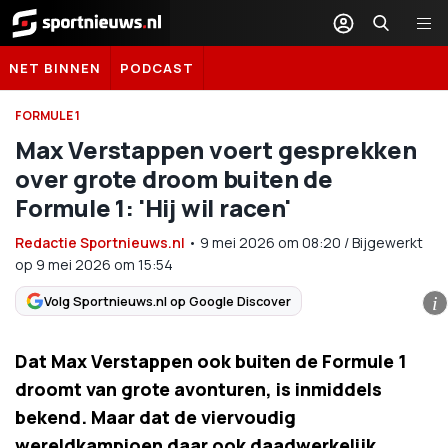
Sportnieuws.nl
NET BINNEN
PODCAST
FORMULE 1
Max Verstappen voert gesprekken
over grote droom buiten de
Formule 1: 'Hij wil racen'
Redactie Sportnieuws.nl
•
9 mei 2026
om
08:20
/
Bijgewerkt
op 9 mei 2026 om 15:54
Volg Sportnieuws.nl op Google Discover
i
Dat Max Verstappen ook buiten de Formule 1
droomt van grote avonturen, is inmiddels
bekend. Maar dat de viervoudig
wereldkampioen daar ook daadwerkelijk