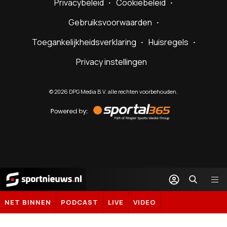
Privacybeleid
Cookiebeleid
Gebruiksvoorwaarden
Toegankelijkheidsverklaring
Huisregels
Privacy instellingen
©
2026
DPG Media B.V. alle rechten voorbehouden.
Powered
by
Sportal365
Sportnieuws.nl
NET BINNEN
PODCAST
LIVE
VIDEO