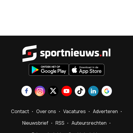
Sportnieu
Contact
Over ons
Vacatures
Adverteren
Nieuwsbrief
RSS
Auteursrechten