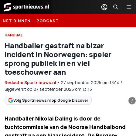
Sportnieuws.nl
NET BINNEN
PODCAST
HANDBAL
Handballer gestraft na bizar
incident in Noorwegen: speler
sprong publiek in en viel
toeschouwer aan
Redactie Sportnieuws.nl
•
27 september 2025
om
13:14
/
Bijgewerkt op 27 september 2025 om 13:15
Volg Sportnieuws.nl op Google Discover
i
Handballer Nikolai Daling is door de
tuchtcommissie van de Noorse Handbalbond
gestraft na een bizar incident. De Bergen-