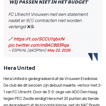
'𝗪𝗜𝗝 𝗣𝗔𝗦𝗦𝗘𝗡 𝗡𝗜𝗘𝗧 𝗜𝗡 𝗛𝗘𝗧 𝗕𝗨𝗗𝗚𝗘𝗧'
FC Utrecht Vrouwen met een statement
nadat er 9(!) contracten niet worden
verlengd ❌📝
🔗
https://t.co/SCCU1qbxlN
pic.twitter.com/mBAC8B3Rqa
— ESPN NL (@ESPNnl)
May 22, 2026
Hera United
Hera United is gedegradeerd uit de Vrouwen Eredivisie.
De club die dit seizoen zijn debuut maakte, verloor met 2-
1 van FC Utrecht. Door de 3-0-zege van ADO Den Haag
tegen PEC Zwolle eindigt Hera met 20 punten als tiende
en degradeert uit de hoogste klasse, net als NAC Breda