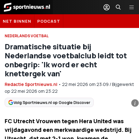
Sportnieuws.nl
NET BINNEN
PODCAST
NEDERLANDS VOETBAL
Dramatische situatie bij
Nederlandse voetbalclub leidt tot
onbegrip: 'Ik word er echt
knettergek van'
Redactie Sportnieuws.nl
•
22 mei 2026
om
23:09
/
Bijgewerkt
op 22 mei 2026 om 23:22
Volg Sportnieuws.nl op Google Discover
i
FC Utrecht Vrouwen tegen Hera United was
vrijdagavond een merkwaardige wedstrijd. Bij
Utrecht, dat met 2-1 won, kwamen de