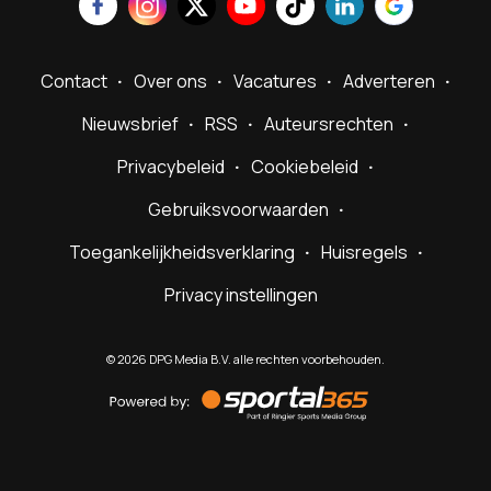
Contact
Over ons
Vacatures
Adverteren
Nieuwsbrief
RSS
Auteursrechten
Privacybeleid
Cookiebeleid
Gebruiksvoorwaarden
Toegankelijkheidsverklaring
Huisregels
Privacy instellingen
©
2026
DPG Media B.V. alle rechten voorbehouden.
Powered
by
Sportal365