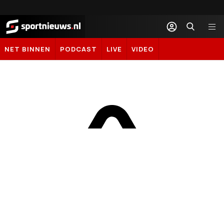
Sportnieuws.nl
NET BINNEN
PODCAST
LIVE
VIDEO