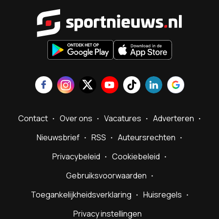
Sportnieu
Contact
Over ons
Vacatures
Adverteren
Nieuwsbrief
RSS
Auteursrechten
Privacybeleid
Cookiebeleid
Gebruiksvoorwaarden
Toegankelijkheidsverklaring
Huisregels
Privacy instellingen