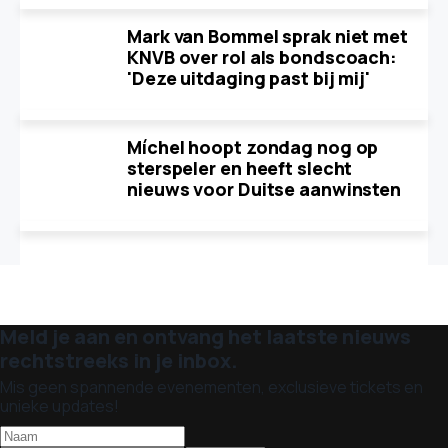
Mark van Bommel sprak niet met
KNVB over rol als bondscoach:
'Deze uitdaging past bij mij'
Míchel hoopt zondag nog op
sterspeler en heeft slecht
nieuws voor Duitse aanwinsten
Meld je aan en ontvang het laatste nieuws
rechtstreeks in je inbox.
Mis geen spannende evenementen, exclusieve tickets en
unieke updates!