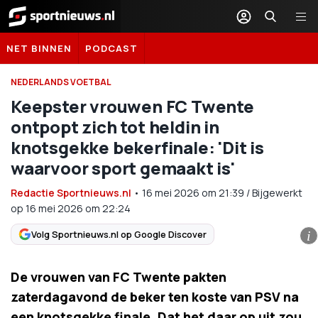
Sportnieuws.nl
NET BINNEN
PODCAST
NEDERLANDS VOETBAL
Keepster vrouwen FC Twente
ontpopt zich tot heldin in
knotsgekke bekerfinale: 'Dit is
waarvoor sport gemaakt is'
Redactie Sportnieuws.nl
•
16 mei 2026
om
21:39
/
Bijgewerkt
op 16 mei 2026 om 22:24
Volg Sportnieuws.nl op Google Discover
i
De vrouwen van FC Twente pakten
zaterdagavond de beker ten koste van PSV na
een knotsgekke finale. Dat het daar op uit zou