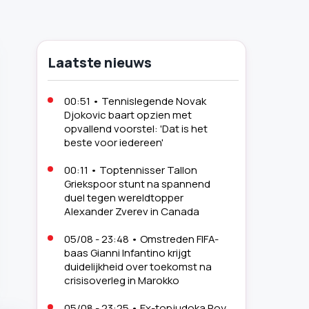
Laatste nieuws
00:51
•
Tennislegende Novak
Djokovic baart opzien met
opvallend voorstel: 'Dat is het
beste voor iedereen'
00:11
•
Toptennisser Tallon
Griekspoor stunt na spannend
duel tegen wereldtopper
Alexander Zverev in Canada
05/08 - 23:48
•
Omstreden FIFA-
baas Gianni Infantino krijgt
duidelijkheid over toekomst na
crisisoverleg in Marokko
05/08 - 23:25
•
Ex-topjudoka Roy