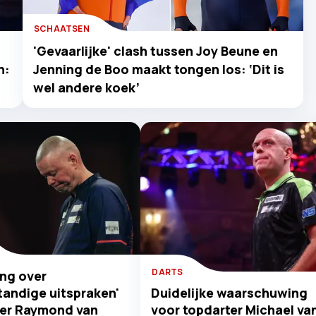
SCHAATSEN
'Gevaarlijke' clash tussen Joy Beune en
n:
Jenning de Boo maakt tongen los: ‘Dit is
wel andere koek’
DARTS
ng over
tandige uitspraken'
Duidelijke waarschuwing
ter Raymond van
voor topdarter Michael va