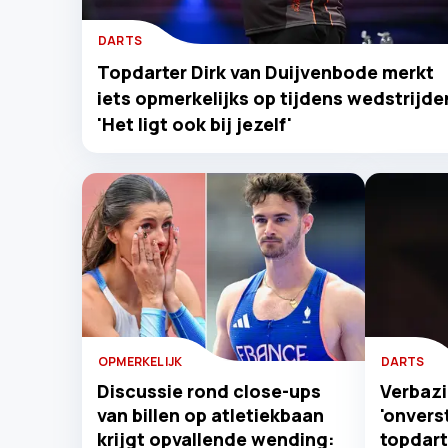
DARTS
Topdarter Dirk van Duijvenbode merkt
iets opmerkelijks op tijdens wedstrijde
'Het ligt ook bij jezelf'
OPMERKELIJK
DARTS
Discussie rond close-ups
Verbazi
van billen op atletiekbaan
'onvers
krijgt opvallende wending:
topdar