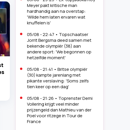
Meyer pakt kritische man
hardhandig aan na overstap:
'Wilde hem laten ervaren wat
knuffelen is'
05/08 - 22:47
•
Topschaatser
Jorrit Bergsma deed samen met
bekende olympiër (38) aan
andere sport: 'We begonnen op
hetzelfde moment'
st
05/08 - 21:41
•
Britse olympiër
es
(30) kampte jarenlang met
pikante verslaving: 'Soms zelfs
tien keer op een dag'
05/08 - 21:26
•
Toprenster Demi
Vollering krijgt veel minder
prijzengeld dan Mathieu van der
Poel voor ritzege in Tour de
France