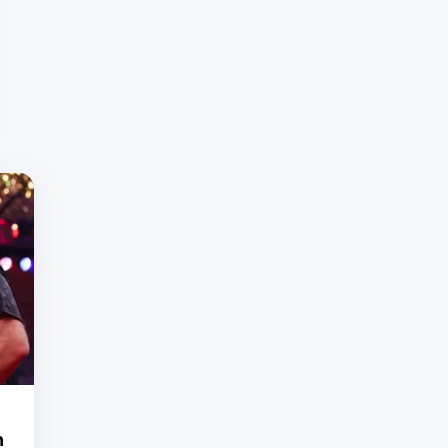
nieuws na 'hectische periode':
'We waren er al maanden klaar
voor'
05/08 - 16:17
•
Voetbalicoon (53)
voert druk op FIFA-baas Gianni
Infantino verder op: 'Ik heb heel
wat schurken ontmoet, maar dit...'
05/08 - 15:23
•
Drukke baan van
vrouw topvoetballer Tijjani
Reijnders zorgt voor stress: 'Dat
is niet altijd een goede
eigenschap'
05/08 - 15:14
•
Daphne Deckers
(vrouw tennisicoon Richard
Krajicek) laat fel van zich horen:
'Wat een uitgekauwde discussie'
05/08 - 14:35
•
Nederlandse
tophockeyer openhartig over
n