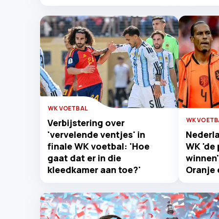
WK VOETBAL
WK VOETB
Verbijstering over
'vervelende ventjes' in
Nederla
finale WK voetbal: 'Hoe
WK 'de p
gaat dat er in die
winnen'
kleedkamer aan toe?'
Oranje 