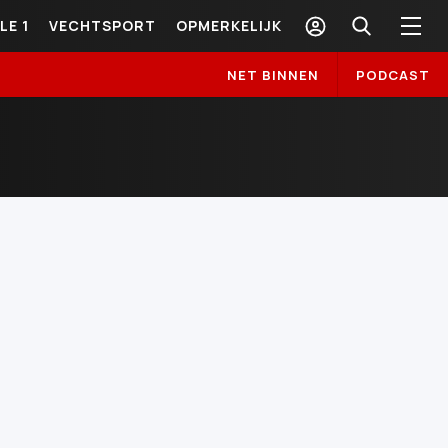
LE 1
VECHTSPORT
OPMERKELIJK
NET BINNEN
PODCAST