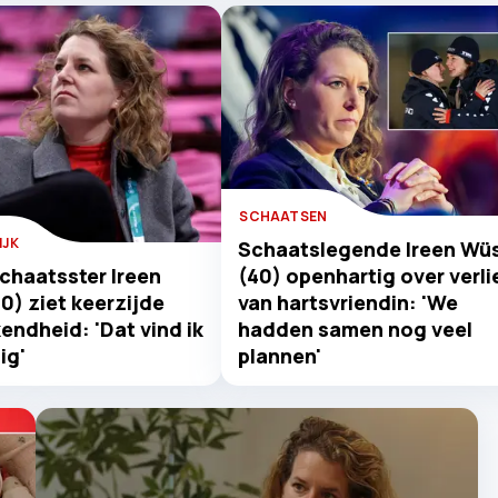
SCHAATSEN
IJK
Schaatslegende Ireen Wü
chaatsster Ireen
(40) openhartig over verli
0) ziet keerzijde
van hartsvriendin: 'We
endheid: 'Dat vind ik
hadden samen nog veel
ig'
plannen'