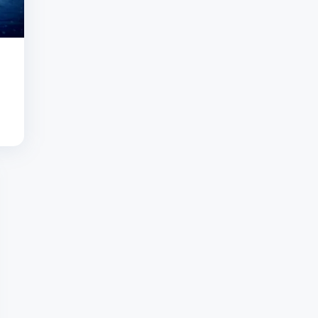
wielerkampioen Tadej Pogacar
deels ontrafeld: onderzoekers
vinden verklaring voor dominantie
05/08 - 19:01
•
Uitslagen en
algemeen klassement Tour de
France Femmes | Demi Vollering
doet goede zaken in strijd om
gele trui
05/08 - 18:51
•
Opmerkelijk
incident in Tour de France
Femmes: motor rijdt renster
omver op beklimming
05/08 - 17:57
•
Demi Vollering
schreeuwt het uit na
indrukwekkende zege en draait
titelhoudster de nek om in Tour
de France Femmes
05/08 - 17:50
•
Schaatsicoon
Anni Friesinger deelt verlossend