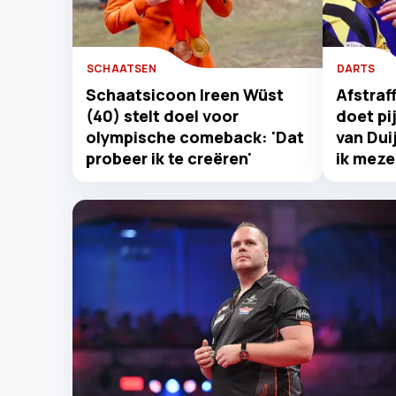
SCHAATSEN
DARTS
Schaatsicoon Ireen Wüst
Afstraff
(40) stelt doel voor
doet pij
olympische comeback: 'Dat
van Dui
probeer ik te creëren'
ik mezel