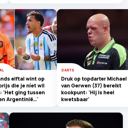
AL
DARTS
nds elftal wint op
Druk op topdarter Michael
rijs die je níet wil
van Gerwen (37) bereikt
: 'Het ging tussen
kookpunt: 'Hij is heel
en Argentinië…'
kwetsbaar'