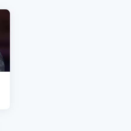
05/08 - 12:13
•
Dit is de vriendin
van Ajax-keeper Marc-André ter
Stegen: Ona Sellarès (29)
verwacht hun eerste kind in
Amsterdam
05/08 - 12:11
•
Estavana Polman
krijgt prachtig bericht van Rafael
van der Vaart op bijzondere dag:
'Op naar nog veel meer'
05/08 - 11:34
•
Dit is de vrouw van
Gianni Infantino: geliefde van
verguisde FIFA-voorzitter wil
spotlights vermijden
05/08 - 10:20
•
Temperament
Neymar laait opnieuw op:
Braziliaanse topvoetballer in de
clinch met fans en staf