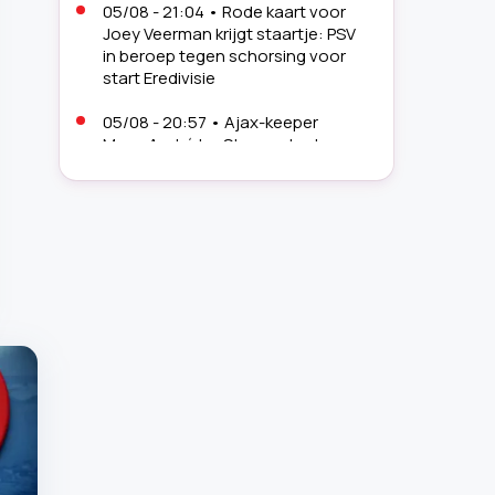
05/08 - 21:04
•
Rode kaart voor
Joey Veerman krijgt staartje: PSV
in beroep tegen schorsing voor
start Eredivisie
05/08 - 20:57
•
Ajax-keeper
Marc-André ter Stegen doet
opvallende onthulling over Frenkie
de Jong: 'Ik heb zijn pijn nu in mijn
hand'
05/08 - 20:46
•
FIFA ontkent
opvallend nieuws rond verguisde
voorzitter Gianni Infantino: 'Het is
misleidend'
05/08 - 20:06
•
Topvoetballer
Cristiano Ronaldo pronkt met
peperdure 'speeltjes': 'Echt
ongelooflijk'
05/08 - 19:18
•
Geheim van