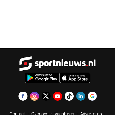
Sportnieu
Contact
Over ons
Vacatures
Adverteren