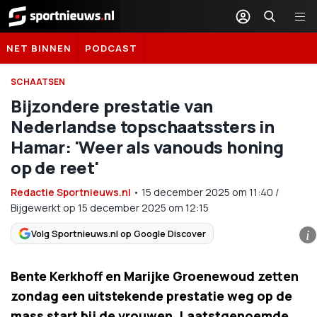
Sportnieuws.nl
NET BINNEN
PODCAST
SCHAATSEN
Bijzondere prestatie van
Nederlandse topschaatssters in
Hamar: 'Weer als vanouds honing
op de reet'
Redactie Sportnieuws.nl
•
15 december 2025
om
11:40
/
Bijgewerkt op 15 december 2025 om 12:15
Volg Sportnieuws.nl op Google Discover
i
Bente Kerkhoff en Marijke Groenewoud zetten
zondag een uitstekende prestatie weg op de
mass start bij de vrouwen. Laatstgenoemde