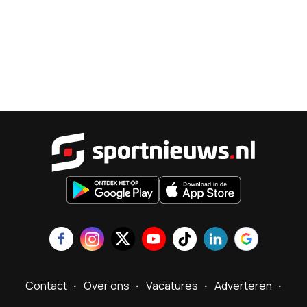
Sportnieu
Contact
Over ons
Vacatures
Adverteren