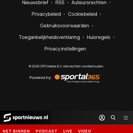
Nieuwsbrief
RSS
Auteursrechten
Privacybeleid
Cookiebeleid
Gebruiksvoorwaarden
Toegankelijkheidsverklaring
Huisregels
Privacy instellingen
©
2026
DPG Media B.V. alle rechten voorbehouden.
Powered
by
Sportal365
Sportnieuws.nl
NET BINNEN
PODCAST
LIVE
VIDEO