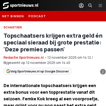
Sportnieuws.nl
NET BINNEN
PODCAST
SCHAATSEN
Topschaatsers krijgen extra geld én
speciaal sieraad bij grote prestatie:
'Deze premies passen'
Redactie Sportnieuws.nl
•
12 november 2025
om
14:12
/
Bijgewerkt op 12 november 2025 om 14:45
Volg Sportnieuws.nl op Google Discover
i
De internationale topschaatsers krijgen een
extra bonus voor een topprestatie vanaf dit
seizoen. Femke Kok kreeg al een voorproefje,
maar grijpt voor nu nog naast het extra geld