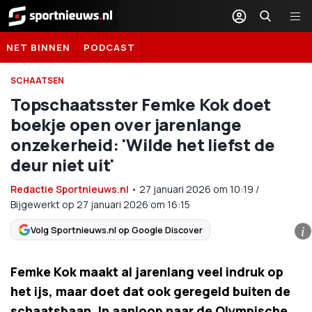
Sportnieuws.nl
NET BINNEN
PODCAST
SCHAATSEN
Topschaatsster Femke Kok doet
boekje open over jarenlange
onzekerheid: 'Wilde het liefst de
deur niet uit'
Redactie Sportnieuws.nl
•
27 januari 2026
om
10:19
/
Bijgewerkt op 27 januari 2026 om 16:15
Volg Sportnieuws.nl op Google Discover
i
Femke Kok maakt al jarenlang veel indruk op
het ijs, maar doet dat ook geregeld buiten de
schaatsbaan. In aanloop naar de Olympische