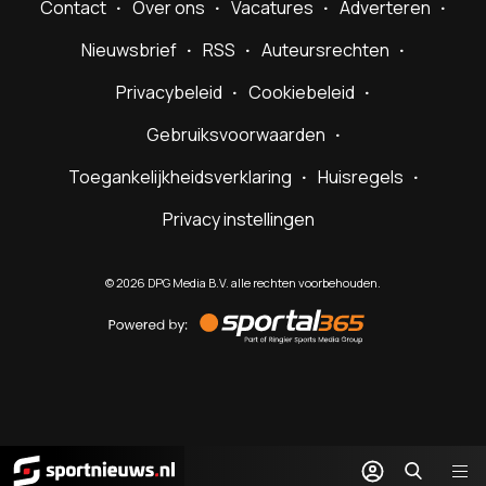
Contact
Over ons
Vacatures
Adverteren
Nieuwsbrief
RSS
Auteursrechten
Privacybeleid
Cookiebeleid
Gebruiksvoorwaarden
Toegankelijkheidsverklaring
Huisregels
Privacy instellingen
©
2026
DPG Media B.V. alle rechten voorbehouden.
Powered
by
Sportal365