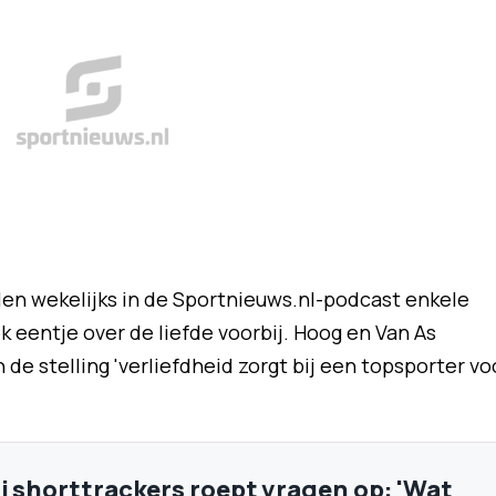
n wekelijks in de Sportnieuws.nl-podcast enkele
k eentje over de liefde voorbij. Hoog en Van As
e stelling 'verliefdheid zorgt bij een topsporter vo
j shorttrackers roept vragen op: 'Wat