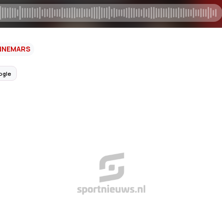
NNEMARS
ogle