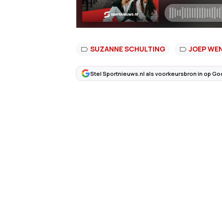
SUZANNE SCHULTING
JOEP WE
Stel Sportnieuws.nl als voorkeursbron in op Go