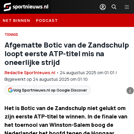
Sportnieuws.nl
NET BINNEN
PODCAST
TENNIS
Afgematte Botic van de Zandschulp
loopt eerste ATP-titel mis na
oneerlijke strijd
Redactie Sportnieuws.nl
•
24 augustus 2025
om
01:01
/
Bijgewerkt op 24 augustus 2025 om 01:10
Volg Sportnieuws.nl op Google Discover
i
Het is Botic van de Zandschulp niet gelukt om
zijn eerste ATP-titel te winnen. In de finale van
het toernooi van Winston-Salem boog de
Nederlander het hoofd tegen de Hongaar