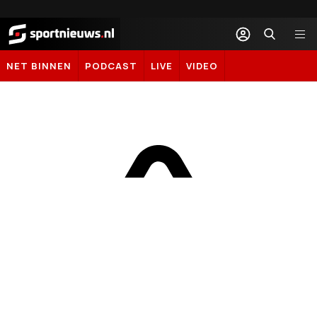
Sportnieuws.nl
NET BINNEN
PODCAST
LIVE
VIDEO