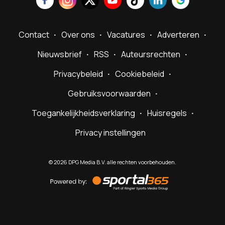
Contact
Over ons
Vacatures
Adverteren
Nieuwsbrief
RSS
Auteursrechten
Privacybeleid
Cookiebeleid
Gebruiksvoorwaarden
Toegankelijkheidsverklaring
Huisregels
Privacy instellingen
©
2026
DPG Media B.V. alle rechten voorbehouden.
Powered
by
Sportal365