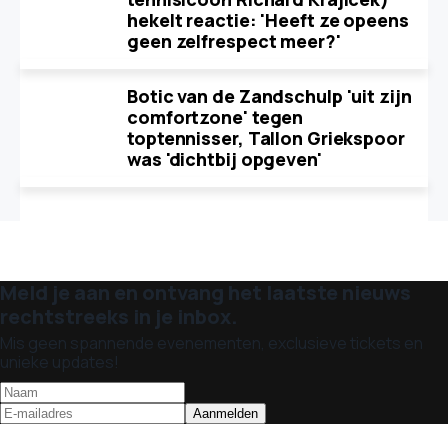
hekelt reactie: 'Heeft ze opeens
geen zelfrespect meer?'
Botic van de Zandschulp 'uit zijn
comfortzone' tegen
toptennisser, Tallon Griekspoor
was 'dichtbij opgeven'
Meld je aan en ontvang het laatste nieuws
rechtstreeks in je inbox.
Mis geen spannende evenementen, exclusieve tickets en
unieke updates!