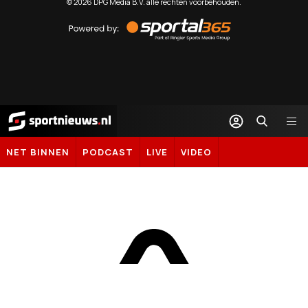
©
2026
DPG Media B.V. alle rechten voorbehouden.
Powered
by
Sportal365
Sportnieuws.nl
NET BINNEN
PODCAST
LIVE
VIDEO