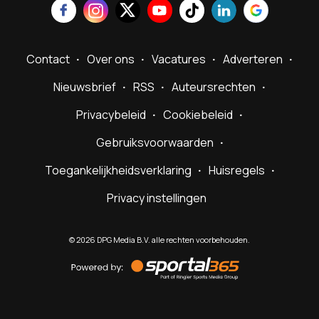
Contact
Over ons
Vacatures
Adverteren
Nieuwsbrief
RSS
Auteursrechten
Privacybeleid
Cookiebeleid
Gebruiksvoorwaarden
Toegankelijkheidsverklaring
Huisregels
Privacy instellingen
©
2026
DPG Media B.V. alle rechten voorbehouden.
Powered
by
Sportal365