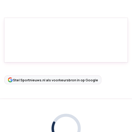
Stel Sportnieuws.nl als voorkeursbron in op Google