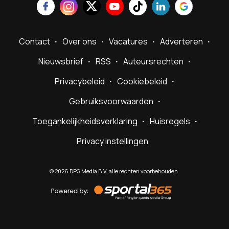
Contact
Over ons
Vacatures
Adverteren
Nieuwsbrief
RSS
Auteursrechten
Privacybeleid
Cookiebeleid
Gebruiksvoorwaarden
Toegankelijkheidsverklaring
Huisregels
Privacy instellingen
©
2026
DPG Media B.V. alle rechten voorbehouden.
Powered
by
Sportal365