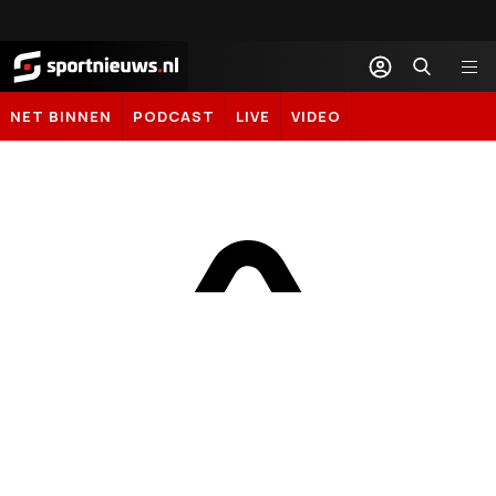
Sportnieuws.nl
NET BINNEN
PODCAST
LIVE
VIDEO