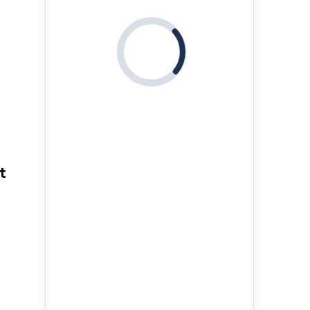
i
n
t