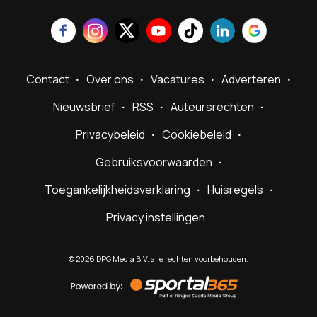
Contact
Over ons
Vacatures
Adverteren
Nieuwsbrief
RSS
Auteursrechten
Privacybeleid
Cookiebeleid
Gebruiksvoorwaarden
Toegankelijkheidsverklaring
Huisregels
Privacy instellingen
©
2026
DPG Media B.V. alle rechten voorbehouden.
Powered
by
Sportal365