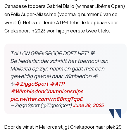
Canadese toppers Gabriel Diallo (winnaar Libéma Open)
en Félix Auger-Aliassime (voormalig nummer 6 van de
wereld). Het is de derde ATP-titel in de loopbaan voor
Griekspoor. In 2023 won hij zijn eerste twee titels.
TALLON GRIEKSPOOR DOET HET! 🧡
De Nederlander schrijft het toernooi van
Mallorca op zijn naam en gaat met een
geweldig gevoel naar Wimbledon 🌱
✨
#ZiggoSport
#ATP
#WimbledonChampionships
pic.twitter.com/rn88mgTqoE
— Ziggo Sport (@ZiggoSport)
June 28, 2025
Door de winst in Mallorca stijgt Griekspoor naar plek 29