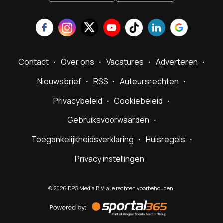
Contact
Over ons
Vacatures
Adverteren
Nieuwsbrief
RSS
Auteursrechten
Privacybeleid
Cookiebeleid
Gebruiksvoorwaarden
Toegankelijkheidsverklaring
Huisregels
Privacy instellingen
©
2026
DPG Media B.V. alle rechten voorbehouden.
Powered
by
Sportal365