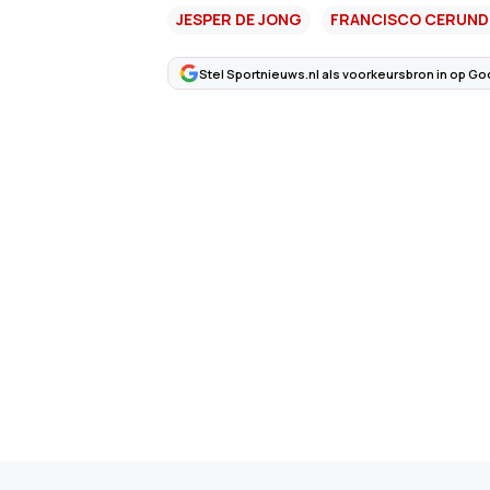
JESPER DE JONG
FRANCISCO CERUN
Stel Sportnieuws.nl als voorkeursbron in op Go