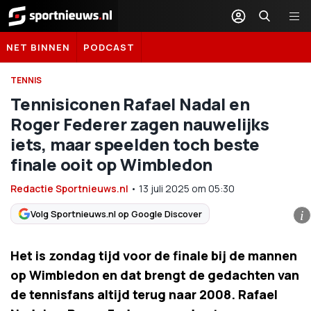
Sportnieuws.nl
NET BINNEN
PODCAST
TENNIS
Tennisiconen Rafael Nadal en
Roger Federer zagen nauwelijks
iets, maar speelden toch beste
finale ooit op Wimbledon
Redactie Sportnieuws.nl
•
13 juli 2025
om
05:30
Volg Sportnieuws.nl op Google Discover
i
Het is zondag tijd voor de finale bij de mannen
op Wimbledon en dat brengt de gedachten van
de tennisfans altijd terug naar 2008. Rafael