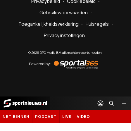
Privacybeleid
Cookiebeleid
Gebruiksvoorwaarden
Toegankelijkheidsverklaring
Huisregels
Privacy instellingen
©
2026
DPG Media B.V. alle rechten voorbehouden.
Powered
by
Sportal365
Sportnieuws.nl
NET BINNEN
PODCAST
LIVE
VIDEO