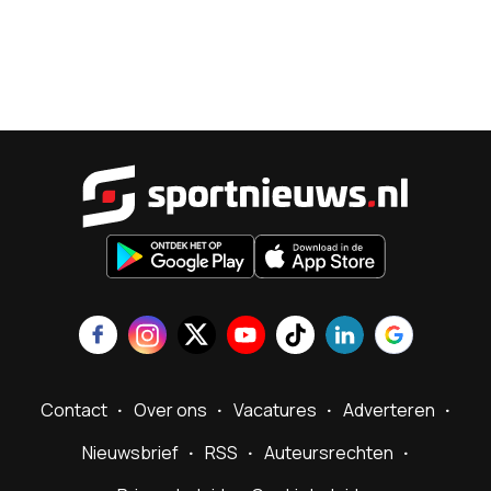
Sportnieu
Contact
Over ons
Vacatures
Adverteren
Nieuwsbrief
RSS
Auteursrechten