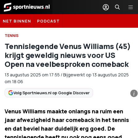
Sportnieuws.nl
NET BINNEN
PODCAST
TENNIS
Tennislegende Venus Williams (45)
krijgt geweldig nieuws voor US
Open na veelbesproken comeback
13 augustus 2025
om
17:55
/
Bijgewerkt op 13 augustus 2025
om 18:06
Volg Sportnieuws.nl op Google Discover
i
Venus Williams maakte onlangs na ruim een
jaar afwezigheid haar comeback in het tennis
en dat beviel haar duidelijk erg goed. De
tennislegende heeft nu ook nog eens goed