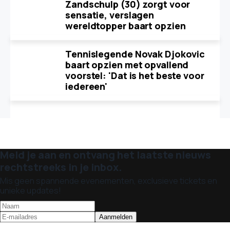
Zandschulp (30) zorgt voor
sensatie, verslagen
wereldtopper baart opzien
Tennislegende Novak Djokovic
baart opzien met opvallend
voorstel: 'Dat is het beste voor
iedereen'
Meld je aan en ontvang het laatste nieuws
rechtstreeks in je inbox.
Mis geen spannende evenementen, exclusieve tickets en
unieke updates!