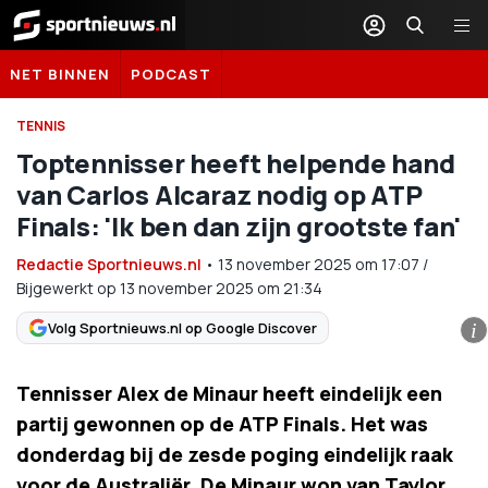
Sportnieuws.nl
NET BINNEN
PODCAST
TENNIS
Toptennisser heeft helpende hand
van Carlos Alcaraz nodig op ATP
Finals: 'Ik ben dan zijn grootste fan'
Redactie Sportnieuws.nl
•
13 november 2025
om
17:07
/
Bijgewerkt op 13 november 2025 om 21:34
Volg Sportnieuws.nl op Google Discover
i
Tennisser Alex de Minaur heeft eindelijk een
partij gewonnen op de ATP Finals. Het was
donderdag bij de zesde poging eindelijk raak
voor de Australiër. De Minaur won van Taylor