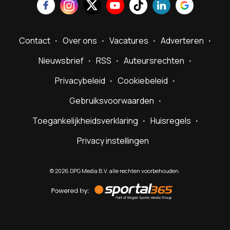
Contact
Over ons
Vacatures
Adverteren
Nieuwsbrief
RSS
Auteursrechten
Privacybeleid
Cookiebeleid
Gebruiksvoorwaarden
Toegankelijkheidsverklaring
Huisregels
Privacy instellingen
©
2026
DPG Media B.V. alle rechten voorbehouden.
Powered
by
Sportal365