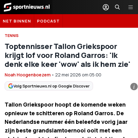
Sportnieuws.nl
NET BINNEN
PODCAST
TENNIS
Toptennisser Tallon Griekspoor
krijgt lof voor Roland Garros: 'Ik
denk elke keer 'wow' als ik hem zie'
Noah Hoogenboezem
•
22 mei 2026
om
05:00
Volg Sportnieuws.nl op Google Discover
i
Tallon Griekspoor hoopt de komende weken
opnieuw te schitteren op Roland Garros. De
Nederlandse nummer één beleefde vorig jaar
zijn beste grandslamtoernooi ooit met een