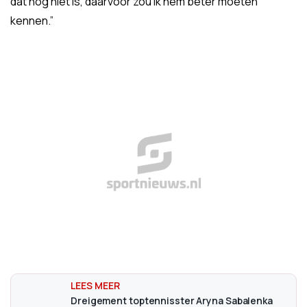
dat nog niet is, daarvoor zou ik hem beter moeten
kennen.”
Dreigement toptennisster Aryna Sabalenka