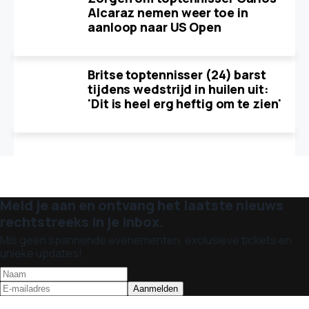
Alcaraz nemen weer toe in
aanloop naar US Open
Britse toptennisser (24) barst
tijdens wedstrijd in huilen uit:
'Dit is heel erg heftig om te zien'
Meld je aan en ontvang het laatste nieuws
rechtstreeks in je inbox.
Mis geen spannende evenementen, exclusieve tickets en
unieke updates!