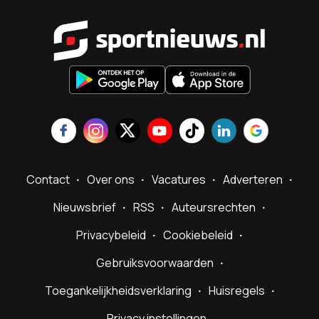
Sportnieu
Contact
Over ons
Vacatures
Adverteren
Nieuwsbrief
RSS
Auteursrechten
Privacybeleid
Cookiebeleid
Gebruiksvoorwaarden
Toegankelijkheidsverklaring
Huisregels
Privacy instellingen