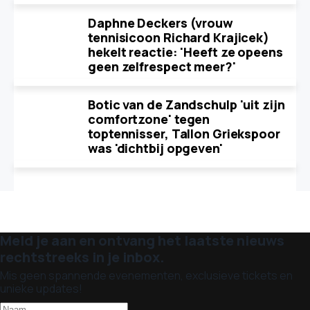
Daphne Deckers (vrouw
tennisicoon Richard Krajicek)
hekelt reactie: 'Heeft ze opeens
geen zelfrespect meer?'
Botic van de Zandschulp 'uit zijn
comfortzone' tegen
toptennisser, Tallon Griekspoor
was 'dichtbij opgeven'
Meld je aan en ontvang het laatste nieuws
rechtstreeks in je inbox.
Mis geen spannende evenementen, exclusieve tickets en
unieke updates!