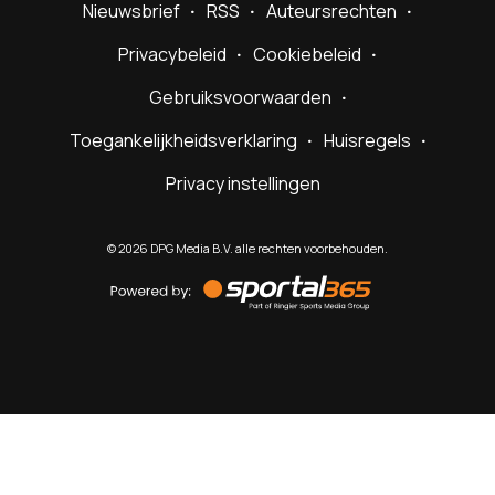
Nieuwsbrief
RSS
Auteursrechten
Privacybeleid
Cookiebeleid
Gebruiksvoorwaarden
Toegankelijkheidsverklaring
Huisregels
Privacy instellingen
©
2026
DPG Media B.V. alle rechten voorbehouden.
Powered
by
Sportal365
Sportnieuws.nl
NET BINNEN
PODCAST
LIVE
VIDEO