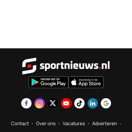
Sportnieu
Contact
Over ons
Vacatures
Adverteren